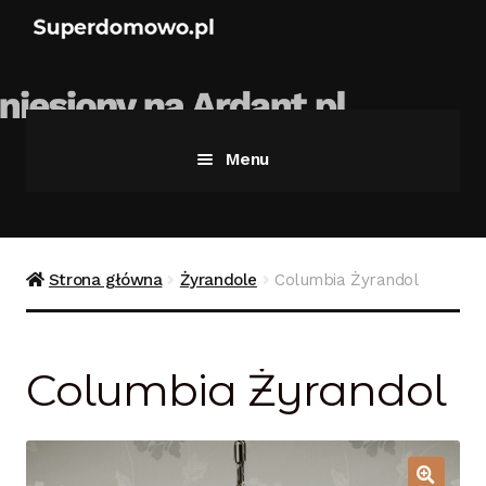
Menu
Strona główna
Bezpieczne zakupy
Strona główna
Żyrandole
Columbia Żyrandol
Blog
Columbia Żyrandol
Kontakt
Koszyk