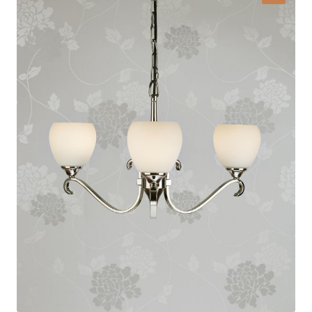
Lampy i oświetlenie
Moje konto
O firmie i sklepie
Odstąpienie od umowy
Polityka prywatności
Polityka rabatowa
Regulamin
Zamówienie