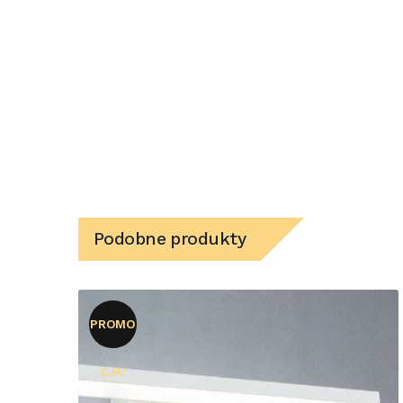
Podobne produkty
PROMO
CJA!