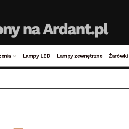
zenia
Lampy LED
Lampy zewnętrzne
Żarówki
takt
Koszyk
Lampy i oświetlenie
Moje konto
O firmie i 
ulamin
Zamówienie