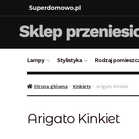
Lampy
Stylistyka
Rodzaj pomieszc
Strona główna
Bezpieczne zakupy
Blog
Kon
Strona główna
Kinkiety
Arigato Kinkiet
Polityka prywatności
Polityka rabatowa
Reg
Arigato Kinkiet