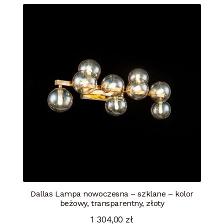
Dallas Lampa nowoczesna – szklane – kolor
beżowy, transparentny, złoty
1 304,00
zł