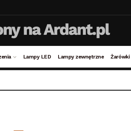
zenia
Lampy LED
Lampy zewnętrzne
Żarówki
takt
Koszyk
Lampy i oświetlenie
Moje konto
O firmie i 
ulamin
Zamówienie