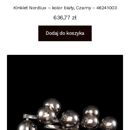
Kinkiet Nordlux – kolor biały, Czarny – 46241003
636,77
zł
Dodaj do koszyka