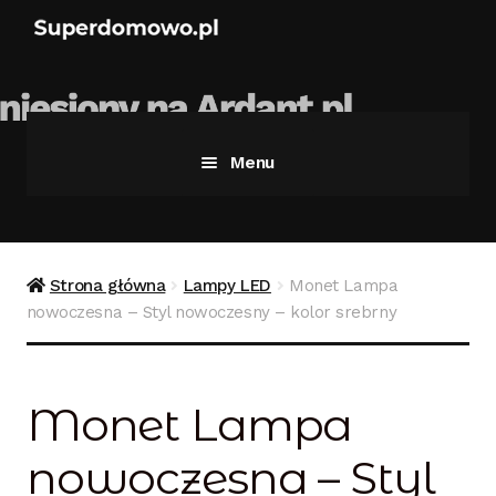
Menu
Strona główna
Bezpieczne zakupy
Strona główna
Lampy LED
Monet Lampa
nowoczesna – Styl nowoczesny – kolor srebrny
Blog
Kontakt
Monet Lampa
Koszyk
nowoczesna – Styl