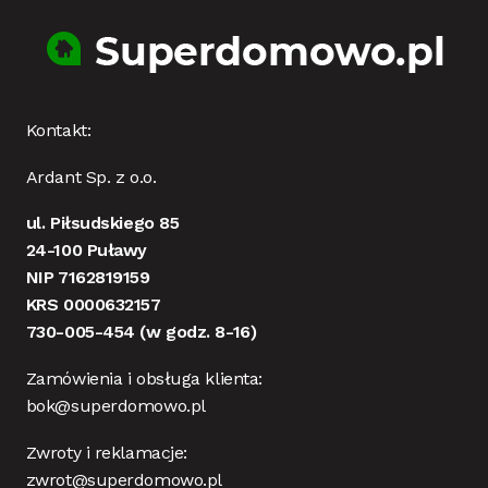
Kontakt:
Ardant Sp. z o.o.
ul. Piłsudskiego 85
24-100 Puławy
NIP 7162819159
KRS 0000632157
730-005-454
(w godz. 8-16)
Zamówienia i obsługa klienta:
bok@superdomowo.pl
Zwroty i reklamacje:
zwrot@superdomowo.pl