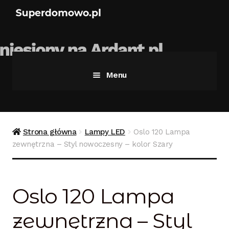
Menu
Strona główna
Bezpieczne zakupy
Strona główna
Lampy LED
Oslo 120 Lampa
zewnętrzna – Styl nowoczesny – kolor Szary
Blog
Kontakt
Oslo 120 Lampa
Koszyk
zewnętrzna – Styl