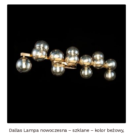
Dallas Lampa nowoczesna – szklane – kolor beżowy,