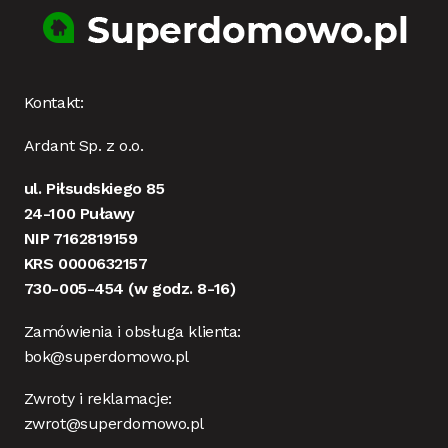
Kontakt:
Ardant Sp. z o.o.
ul. Piłsudskiego 85
24-100 Puławy
NIP 7162819159
KRS 0000632157
730-005-454
(w godz. 8-16)
Zamówienia i obsługa klienta:
bok@superdomowo.pl
Zwroty i reklamacje:
zwrot@superdomowo.pl