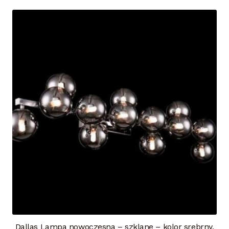
Dallas Lampa nowoczesna – szklane – kolor srebrny,