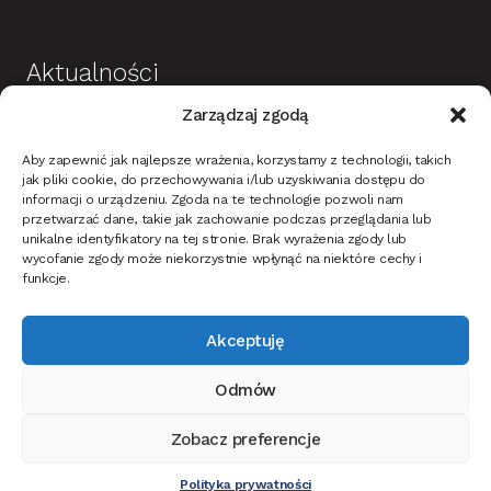
Aktualności
Zarządzaj zgodą
Budowa i wykończenie domu jako dobra
Aby zapewnić jak najlepsze wrażenia, korzystamy z technologii, takich
inwestycja
jak pliki cookie, do przechowywania i/lub uzyskiwania dostępu do
informacji o urządzeniu. Zgoda na te technologie pozwoli nam
Mieszkanie w stylu nowoczesnym – na co
przetwarzać dane, takie jak zachowanie podczas przeglądania lub
zwrócić uwagę?
unikalne identyfikatory na tej stronie. Brak wyrażenia zgody lub
wycofanie zgody może niekorzystnie wpłynąć na niektóre cechy i
Oświetlenie ciemnych ścian i tapet w korytarzu –
funkcje.
jak dobrać?
Akceptuję
Jak oświetlić dom i ogród na Święta Bożego
narodzenia?
Odmów
Jak wybrać drzwi wewnętrzne do mieszkania lub
domu?
Zobacz preferencje
Ta strona korzysta z ciasteczek, aby świadczyć usługi na najwyższym
0
poziomie. Dalsze korzystanie ze strony oznacza, że zgadzasz się na ich
Polityka prywatności
Szukaj:
Szukaj
użycie.
Zgoda