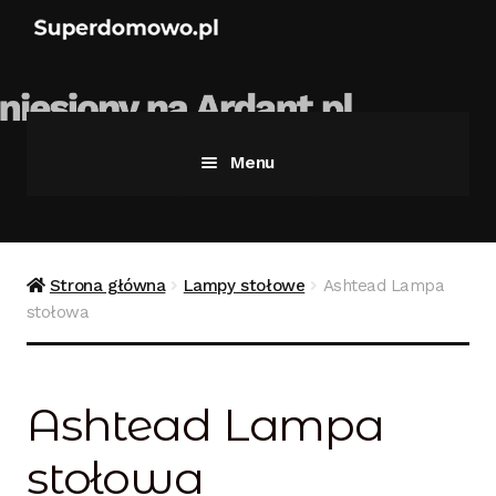
Menu
Strona główna
Bezpieczne zakupy
Strona główna
Lampy stołowe
Ashtead Lampa
stołowa
Blog
Kontakt
Ashtead Lampa
Koszyk
stołowa