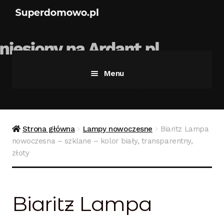
Menu
Strona główna
Bezpieczne zakupy
Strona główna
Lampy nowoczesne
Biaritz Lampa
nowoczesna – szklane – kolor biały, transparentny,
Blog
złoty
Kontakt
Biaritz Lampa
Koszyk