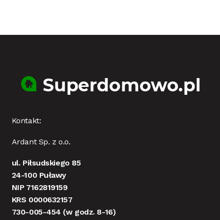
Kontakt:
Ardant Sp. z o.o.
ul. Piłsudskiego 85
24-100 Puławy
NIP 7162819159
KRS 0000632157
730-005-454
(w godz. 8-16)