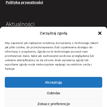
Polityka prywatności
Aktualności
Zarządzaj zgodą
Budowa i wykończenie domu jako dobra
Aby zapewnić jak najlepsze wrażenia, korzystamy z technologii, takich
inwestycja
jak pliki cookie, do przechowywania i/lub uzyskiwania dostępu do
informacji o urządzeniu. Zgoda na te technologie pozwoli nam
Mieszkanie w stylu nowoczesnym – na co
przetwarzać dane, takie jak zachowanie podczas przeglądania lub
unikalne identyfikatory na tej stronie. Brak wyrażenia zgody lub
zwrócić uwagę?
wycofanie zgody może niekorzystnie wpłynąć na niektóre cechy i
Oświetlenie ciemnych ścian i tapet w korytarzu –
funkcje.
jak dobrać?
Akceptuję
Jak oświetlić dom i ogród na Święta Bożego
narodzenia?
Odmów
Jak wybrać drzwi wewnętrzne do mieszkania lub
domu?
Zobacz preferencje
Ta strona korzysta z ciasteczek, aby świadczyć usługi na najwyższym