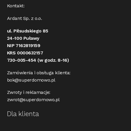
Kontakt:
Ardant Sp. z o.o.
ul. Piłsudskiego 85
24-100 Puławy
NIP 7162819159
KRS 0000632157
730-005-454
(w godz. 8-16)
Zamówienia i obsługa klienta:
bok@superdomowo.pl
Zwroty i reklamacje:
zwrot@superdomowo.pl
Dla klienta