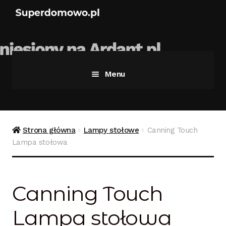
Menu
Strona główna
Bezpieczne zakupy
Strona główna
Lampy stołowe
Canning Touch
Lampa stołowa
Blog
Kontakt
Canning Touch
Koszyk
Lampa stołowa