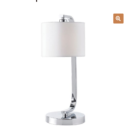
Lampy i oświetlenie
Moje konto
O firmie i sklepie
Odstąpienie od umowy
Polityka prywatności
Polityka rabatowa
Regulamin
Zamówienie