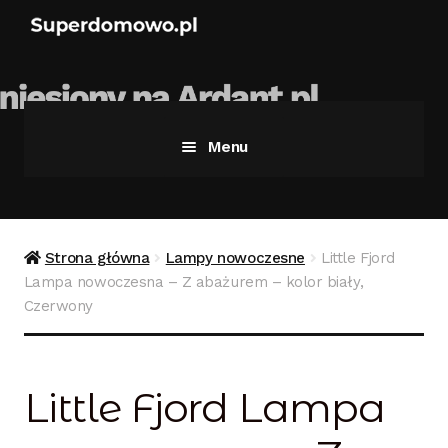
Menu
Strona główna
Bezpieczne zakupy
Strona główna
Lampy nowoczesne
Little Fjord
Lampa nowoczesna – Z abażurem – kolor biały,
Blog
Czerwony
Kontakt
Little Fjord Lampa
Koszyk