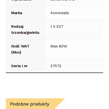
Marka
4concepts
Rodzaj
1 X E27
trzonka/gwintu
Ilość WAT
Max 60W
(Moc)
Seria i nr
27572
Podobne produkty