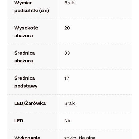
Wymiar
Brak
podsufitki (cm)
Wysokość
20
abażura
Średnica
33
abażura
Średnica
17
podstawy
LED/Żarówka
Brak
LED
Nie
Wykonanie
szkło, tkanina