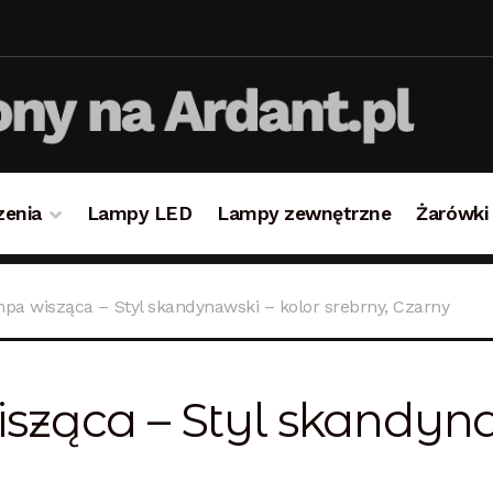
zenia
Lampy LED
Lampy zewnętrzne
Żarówki
takt
Koszyk
Lampy i oświetlenie
Moje konto
O firmie i 
pa wisząca – Styl skandynawski – kolor srebrny, Czarny
ulamin
Zamówienie
ząca – Styl skandyna