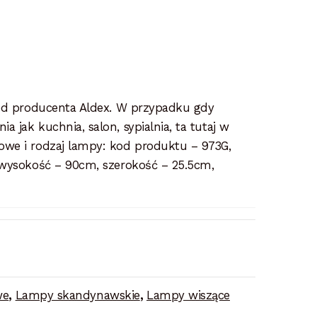
 od producenta Aldex. W przypadku gdy
jak kuchnia, salon, sypialnia, ta tutaj w
owe i rodzaj lampy: kod produktu – 973G,
 wysokość – 90cm, szerokość – 25.5cm,
we
,
Lampy skandynawskie
,
Lampy wiszące