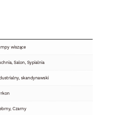
ampy wiszące
chnia, Salon, Sypialnia
dustrialny, skandynawski
yrkon
ebrny, Czarny