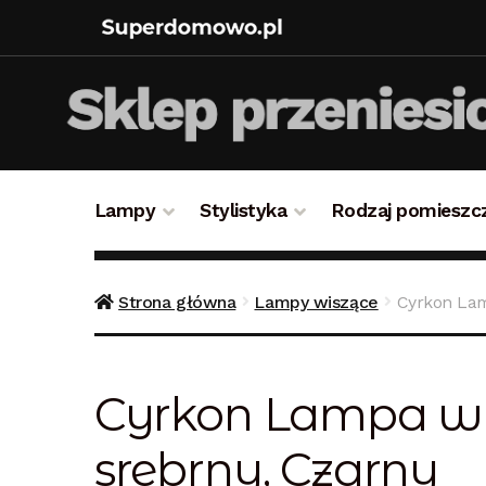
Lampy
Stylistyka
Rodzaj pomieszc
Strona główna
Bezpieczne zakupy
Blog
Kon
Strona główna
Lampy wiszące
Cyrkon Lam
Polityka prywatności
Polityka rabatowa
Reg
Cyrkon Lampa wis
srebrny, Czarny