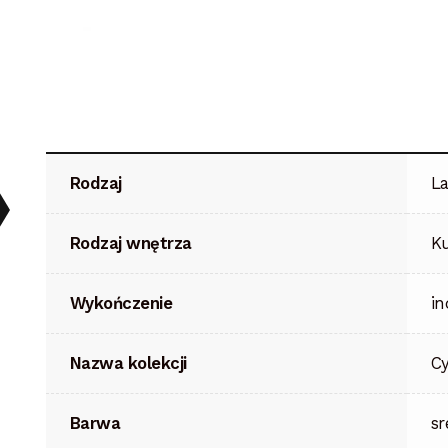
Rodzaj
L
Rodzaj wnętrza
Ku
Wykończenie
in
Nazwa kolekcji
C
Barwa
sr