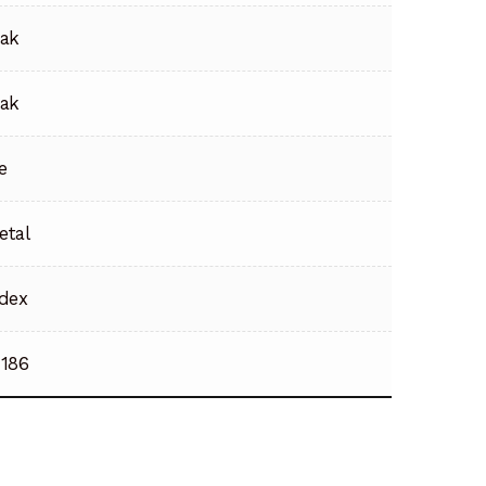
rak
rak
e
etal
dex
186