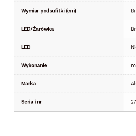
Wymiar podsufitki (cm)
B
LED/Żarówka
B
LED
Ni
Wykonanie
m
Marka
Al
Seria i nr
27