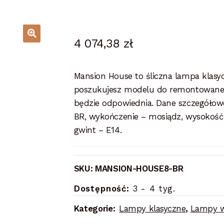
4 074,38
zł
Mansion House to śliczna lampa klasy
poszukujesz modelu do remontowaneg
będzie odpowiednia. Dane szczegóło
BR, wykończenie – mosiądz, wysokość 
gwint – E14.
SKU:
MANSION-HOUSE8-BR
Dostępność:
3 - 4 tyg.
Kategorie:
Lampy klasyczne
,
Lampy w