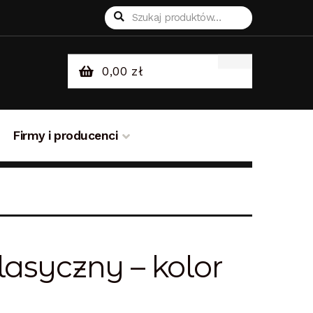
Szukaj:
Szukaj
0,00
zł
Firmy i producenci
sklepie
Odstąpienie od umowy
asyczny – kolor