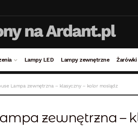
zenia
Lampy LED
Lampy zewnętrzne
Żarówki
takt
Koszyk
Lampy i oświetlenie
Moje konto
O firmie i 
use Lampa zewnętrzna – klasyczny – kolor mosiądz
ulamin
Zamówienie
mpa zewnętrzna – kl