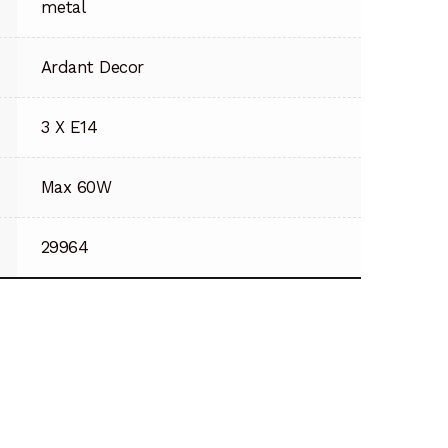
metal
Ardant Decor
3 X E14
Max 60W
29964