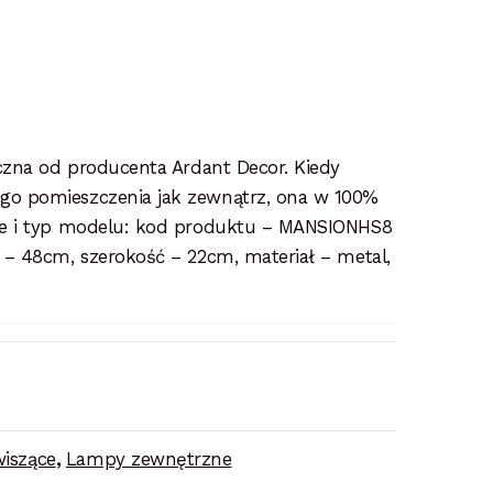
czna od producenta Ardant Decor. Kiedy
o pomieszczenia jak zewnątrz, ona w 100%
we i typ modelu: kod produktu – MANSIONHS8
– 48cm, szerokość – 22cm, materiał – metal,
iszące
,
Lampy zewnętrzne