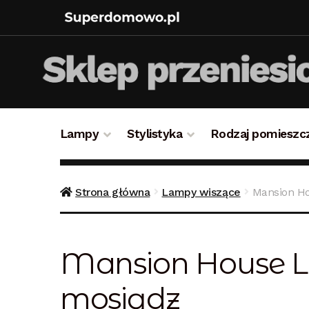
Lampy
Stylistyka
Rodzaj pomieszc
Strona główna
Bezpieczne zakupy
Blog
Kon
Strona główna
Lampy wiszące
Mansion Ho
Polityka prywatności
Polityka rabatowa
Reg
Mansion House La
mosiądz