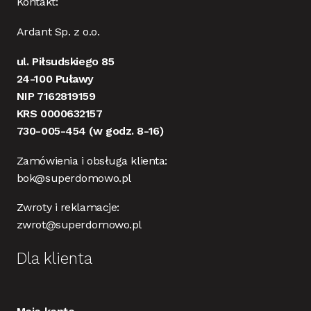
Kontakt:
Ardant Sp. z o.o.
ul. Piłsudskiego 85
24-100 Puławy
NIP 7162819159
KRS 0000632157
730-005-454
(w godz. 8-16)
Zamówienia i obsługa klienta:
bok@superdomowo.pl
Zwroty i reklamacje:
zwrot@superdomowo.pl
Dla klienta