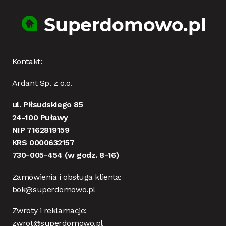
Kontakt:
Ardant Sp. z o.o.
ul. Piłsudskiego 85
24-100 Puławy
NIP 7162819159
KRS 0000632157
730-005-454
(w godz. 8-16)
Zamówienia i obsługa klienta:
bok@superdomowo.pl
Zwroty i reklamacje:
zwrot@superdomowo.pl