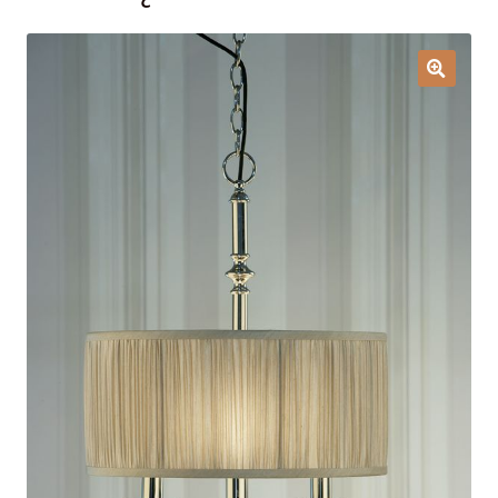
Lampy i oświetlenie
Moje konto
O firmie i sklepie
Odstąpienie od umowy
Polityka prywatności
Polityka rabatowa
Regulamin
Zamówienie