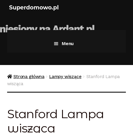
Menu
Strona główna
Bezpieczne zakupy
Strona główna
Lampy wiszące
Stanford Lampa
wisząca
Blog
Kontakt
Stanford Lampa
Koszyk
wisząca